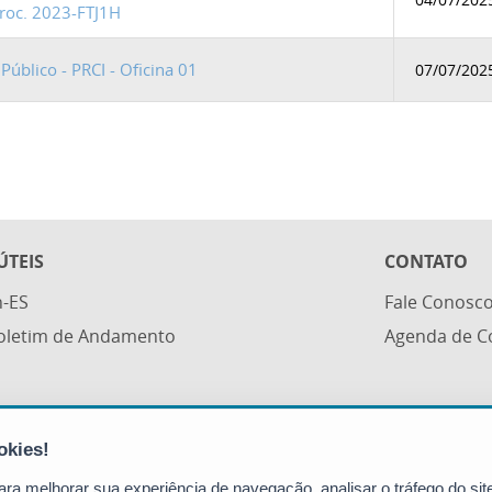
Proc. 2023-FTJ1H
úblico - PRCI - Oficina 01
07/07/202
ÚTEIS
CONTATO
n-ES
Fale Conosc
Boletim de Andamento
Agenda de C
Secretaria da Justiça (SEJUS)
Avenida Governador Bley, 236 - Centro
a melhorar sua experiência de navegação, analisar o tráfego do site