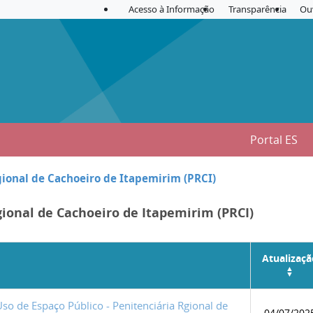
Acesso à Informação
Transparência
Ou
Portal ES
gional de Cachoeiro de Itapemirim (PRCI)
egional de Cachoeiro de Itapemirim (PRCI)
Atualizaçã
o de Espaço Público - Penitenciária Rgional de
04/07/202