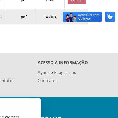
5
pdf
149 KB
BAIXAR
ACESSO À INFORMAÇÃO
o
Ações e Programas
ontatos
Contratos
 e oferecer