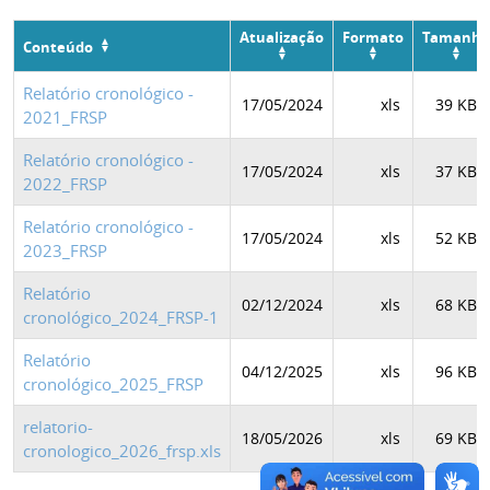
Atualização
Formato
Tamanho
Conteúdo
Relatório cronológico -
17/05/2024
xls
39 KB
2021_FRSP
Relatório cronológico -
17/05/2024
xls
37 KB
2022_FRSP
Relatório cronológico -
17/05/2024
xls
52 KB
2023_FRSP
Relatório
02/12/2024
xls
68 KB
cronológico_2024_FRSP-1
Relatório
04/12/2025
xls
96 KB
cronológico_2025_FRSP
relatorio-
18/05/2026
xls
69 KB
cronologico_2026_frsp.xls