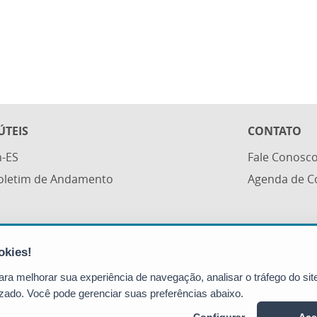
ÚTEIS
CONTATO
n-ES
Fale Conosc
Boletim de Andamento
Agenda de C
Secretaria da Justiça (SEJUS)
Avenida Governador Bley, 236 - Centro
a melhorar sua experiência de navegação, analisar o tráfego do site
CEP: 29010-150 - Vitória / ES
zado. Você pode gerenciar suas preferências abaixo.
Tel.: (27) 3636-5802