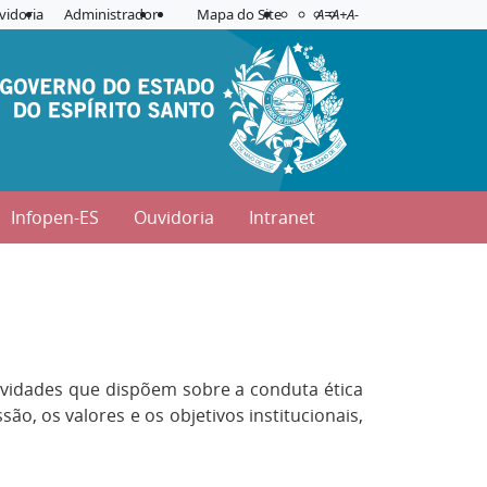
Acessibilidade
Aplicar contraste
vidoria
Administrador
Mapa do Site
A=
A+
A-
Infopen-ES
Ouvidoria
Intranet
tividades que dispõem sobre a conduta ética
, os valores e os objetivos institucionais,