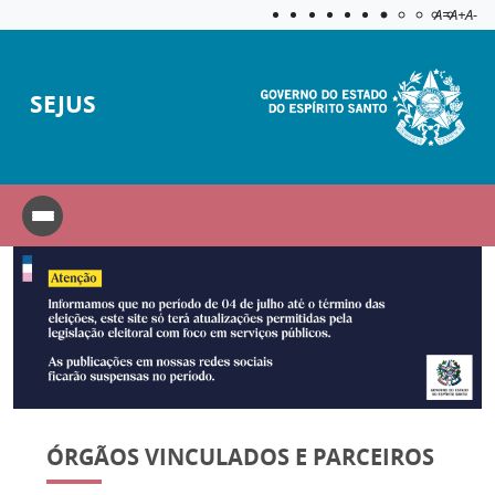
Acessibilida
Aplicar c
A=
A+
A-
SEJUS
ÓRGÃOS VINCULADOS E PARCEIROS