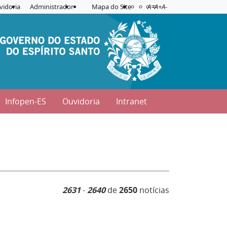
Acessibilidade
Aplicar contraste
vidoria
Administrador
Mapa do Site
A=
A+
A-
Infopen-ES
Ouvidoria
Intranet
2631
-
2640
de
2650
notícias