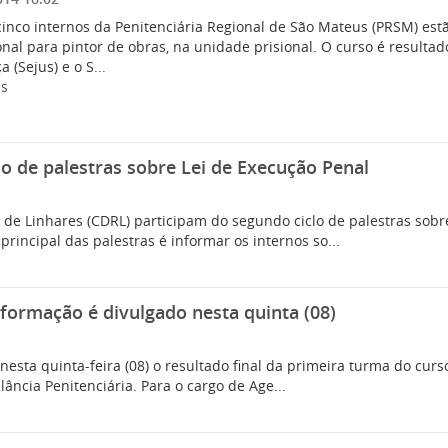
cinco internos da Penitenciária Regional de São Mateus (PRSM) est
onal para pintor de obras, na unidade prisional. O curso é resulta
a (Sejus) e o S...
is
lo de palestras sobre Lei de Execução Penal
 de Linhares (CDRL) participam do segundo ciclo de palestras sob
 principal das palestras é informar os internos so...
 formação é divulgado nesta quinta (08)
u nesta quinta-feira (08) o resultado final da primeira turma do cu
lância Penitenciária. Para o cargo de Age...