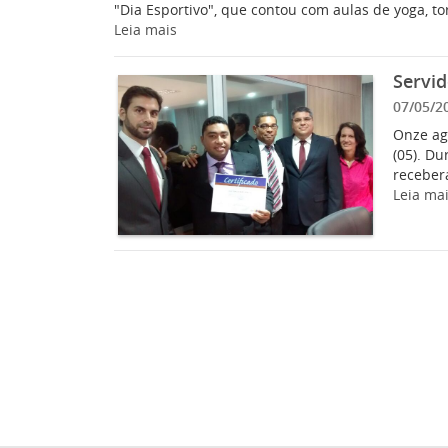
"Dia Esportivo", que contou com aulas de yoga, tor
Leia mais
Servid
07/05/2
Onze ag
(05). D
recebera
Leia ma