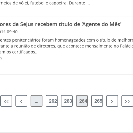
neios de vôlei, futebol e capoeira. Durante ...
ores da Sejus recebem título de ‘Agente do Mês’
014 09:40
entes penitenciários foram homenageados com o título de melhore
urante a reunião de diretores, que acontece mensalmente no Palác
m os certificados...
is
<<
<
...
262
263
264
265
>
>>