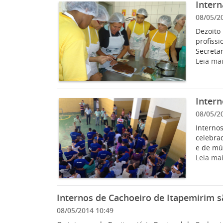
Intern
08/05/2
Dezoito 
profissi
Secretar
Leia ma
Inter
08/05/2
Interno
celebra
e de mús
Leia ma
Internos de Cachoeiro de Itapemirim s
08/05/2014 10:49