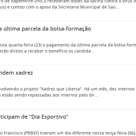
ro de Itapemirim (PRCI) receberam doses da vacina contra o vírus 
jus) e contou com o apoio da Secretaria Municipal de Saú...
a última parcela da bolsa-formação
 nesta quarta-feira (23) o pagamento da última parcela da bolsa-f
erão direito a receber o benefício os candida...
rendem xadrez
olvendo o projeto "Xadrez que Liberta". Há um mês, dez internos da
 estão sendo repassadas aos internos pelo dir...
ticipam de “Dia Esportivo”
o Francisco (PRBSF) tiveram um dia diferente nessa terça-feira (06