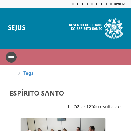
Acessibilida
Aplicar c
A=
A+
A-
SEJUS
Tags
ESPÍRITO SANTO
1
-
10
de
1255
resultados