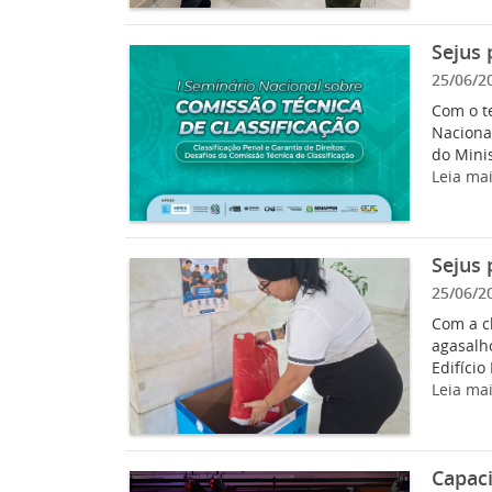
Sejus 
25/06/2
Com o te
Nacional
do Minis
Leia ma
Sejus
25/06/2
Com a c
agasalh
Edifício
Leia ma
Capaci