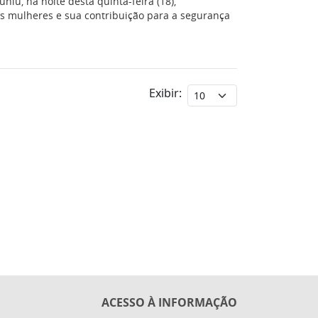
iu, na noite desta quinta-feira (18),
das mulheres e sua contribuição para a segurança
Exibir:
ACESSO À INFORMAÇÃO