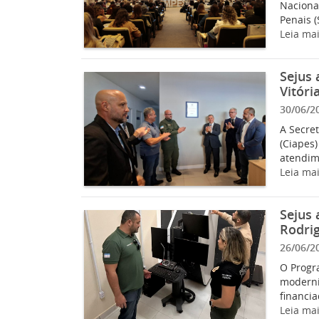
Nacional
Penais (
Leia ma
Sejus 
Vitóri
30/06/2
A Secret
(Ciapes)
atendime
Leia ma
Sejus
Rodrig
26/06/2
O Progr
moderni
financia
Leia ma