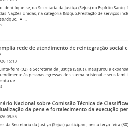
o Identifique-se, da Secretaria da Justiça (Sejus) do Espírito Sant
 das Nações Unidas, na categoria &ldquo;Prestação de serviços incl
s&rdquo;. A ...
is
amplia rede de atendimento de reintegração social 
o
026 15:13
inta-feira (02), a Secretaria da Justiça (Sejus), inaugurou a expansã
atendimento às pessoas egressas do sistema prisional e seus famil
nto de ...
is
nário Nacional sobre Comissão Técnica de Classifica
dualização da pena e fortalecimento da execução pe
026 09:55
es da Secretaria da Justiça (Sejus) participam, nesta terça-feira (30