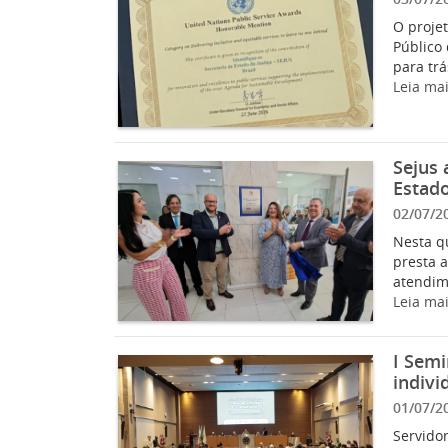
O projet
Público
para trá
Leia ma
Sejus 
Estad
02/07/2
Nesta qu
presta 
atendime
Leia ma
I Semi
indivi
01/07/2
Servidor