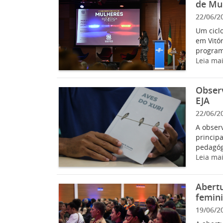
de Mu
22/06/2
Um ciclo
em Vitór
program
Leia ma
Observ
EJA
22/06/2
A obser
principa
pedagógi
Leia ma
Abertu
femini
19/06/2