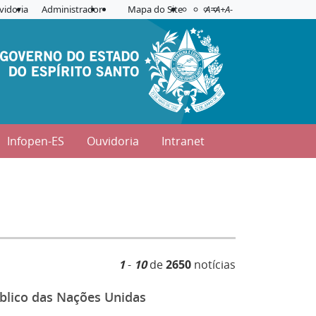
Acessibilidade
Aplicar contraste
vidoria
Administrador
Mapa do Site
A=
A+
A-
Infopen-ES
Ouvidoria
Intranet
1
-
10
de
2650
notícias
úblico das Nações Unidas