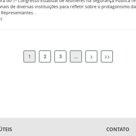
ra do 1º Congresso Estadual de Mulheres na Segurança Pública reun
onais de diversas instituições para refletir sobre o protagonismo 
 Representantes...
is
1
2
3
...
>
>>
ÚTEIS
CONTATO