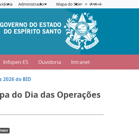
Acessibilidade
Aplicar contraste
vidoria
Administrador
Mapa do Site
A=
A+
A-
Infopen-ES
Ouvidoria
Intranet
s 2026 do BID
ipa do Dia das Operações
imir