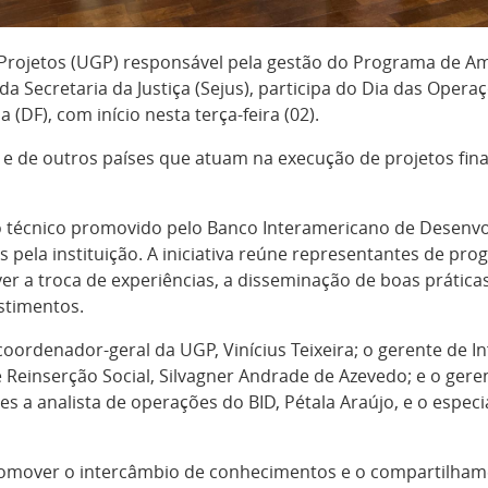
 Projetos (UGP) responsável pela gestão do Programa de Am
 da Secretaria da Justiça (Sejus), participa do Dia das Oper
 (DF), com início nesta terça-feira (02).
 e de outros países que atuam na execução de projetos finan
 técnico promovido pelo Banco Interamericano de Desenvol
s pela instituição. A iniciativa reúne representantes de p
er a troca de experiências, a disseminação de boas prátic
stimentos.
denador-geral da UGP, Vinícius Teixeira; o gerente de Infr
Reinserção Social, Silvagner Andrade de Azevedo; e o geren
 analista de operações do BID, Pétala Araújo, e o especia
omover o intercâmbio de conhecimentos e o compartilhame